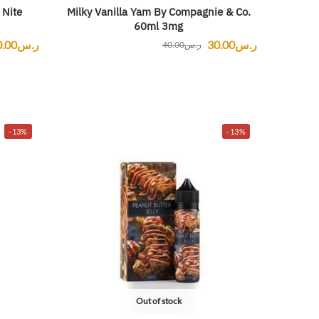
 Nite
Milky Vanilla Yam By Compagnie & Co.
60ml 3mg
ر.س
30.00
ر.س
0.00
ر.س
40.00
-13%
-13%
Out of stock