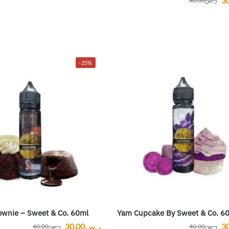
3
ر.س
40.00
-25%
ownie – Sweet & Co. 60ml
Yam Cupcake By Sweet & Co. 6
3
ر.س
30.00
ر.س
40.00
ر.س
40.00