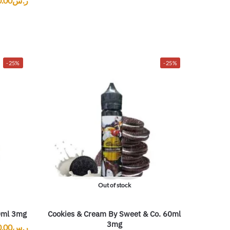
ر.س
0.00
-25%
-25%
Out of stock
0ml 3mg
Cookies & Cream By Sweet & Co. 60ml
3mg
ر.س
0.00