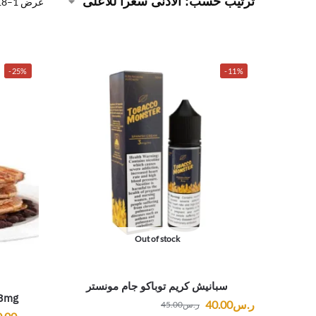
عرض 1–18 من أصل 255 نتيجة
-25%
-11%
Out of stock
سبانيش كريم توباكو جام مونستر
 3mg
ر.س
40.00
ر.س
45.00