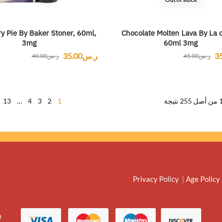
y Pie By Baker Stoner, 60ml,
Chocolate Molten Lava By La
3mg
60ml 3mg
3
ر.س
35.00
ر.س
45.00
ر.س
40.00
13
…
4
3
2
1
Privacy Policy
|
Age Policy
m