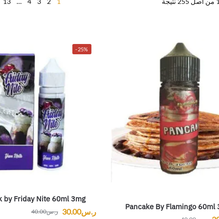
13
…
4
3
2
1
-25%
k by Friday Nite 60ml 3mg
Pancake By Flamingo 60ml
ر.س
30.00
ر.س
40.00