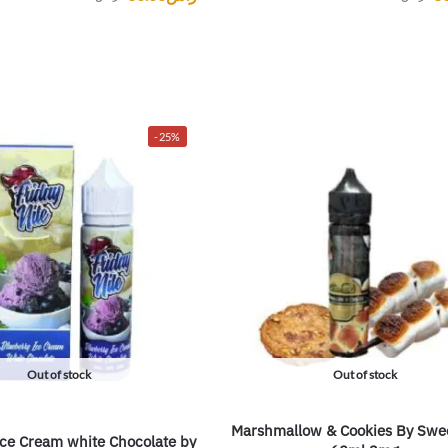
-25%
Out of stock
Out of stock
Marshmallow & Cookies By Swee
Ice Cream white Chocolate by