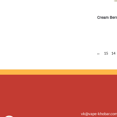
Cream Berr
←
15
14
vk@vape-khobar.co