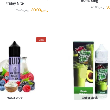
60ml 3mg
Friday Nite
3
ر.س
40.00
ر.س
30.00
ر.س
40.00
-33%
Out of stock
Out of stock