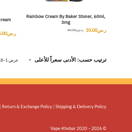
Rainbow Cream By Baker Stoner, 60ml,
 cream
3mg
ر.س
35.00
ر.س
40.00
ر.س
5.00
عرض 1–18 من أصل 255 نتيجة
|
Return & Exchange Policy
|
Shipping & Delivery Policy
© Vape-Khobar 2020 – 2026