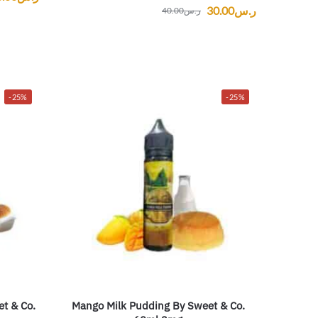
ر.س
30.00
ر.س
40.00
-25%
-25%
t & Co.
Mango Milk Pudding By Sweet & Co.