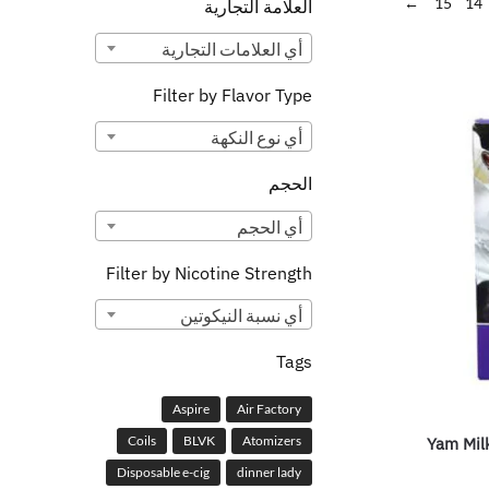
←
15
14
العلامة التجارية
أي ‏العلامات التجارية
Filter by Flavor Type
أي ‏نوع النكهة
الحجم
أي ‏الحجم
Filter by Nicotine Strength
أي ‏نسبة النيكوتين
Tags
Aspire
Air Factory
Coils
BLVK
Atomizers
Yam Mil
Disposable e-cig
dinner lady