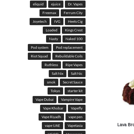
eliquid
ejuice
Dr. Vapes
Freemax
Ferrum City
Joyetech
IVG
Heets Cig
Loaded
Kings Crest
Nasty
Naked 100
Pod system
Pod replacement
Riot Squad
Rebuildable Coils
Ruthless
Ripe Vapes
Salt Nix
Salt Nic
smok
Secret Sauce
Tokyo
starter kit
Vape Dubai
Vampire Vape
Vape Khobar
Vapefly
Vape Riyadh
vape pen
Lava Br
vape UAE
Vapetasia