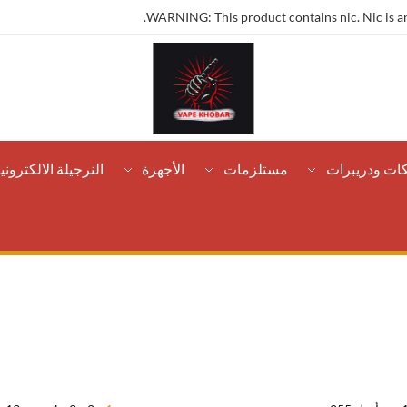
WARNING: This product contains nic. Nic is an
كات ودريبرات
مستلزمات
الأجهزة
النرجيلة الالكتروني