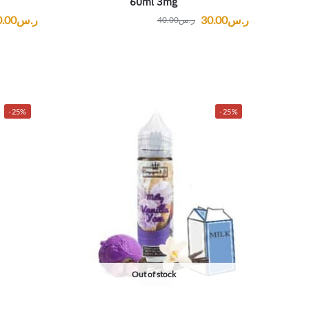
60ml 3mg
ر.س
30.00
ر.س
0.00
ر.س
40.00
-25%
-25%
Out of stock