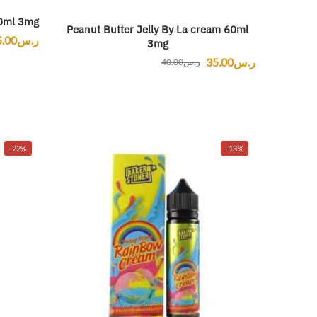
60ml 3mg
Peanut Butter Jelly By La cream 60ml
ر.س
5.00
3mg
ر.س
35.00
ر.س
40.00
-22%
-13%