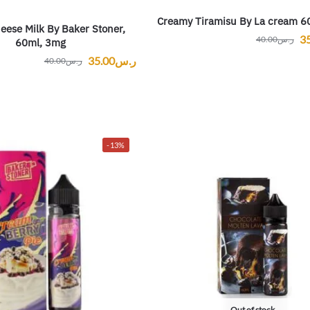
Creamy Tiramisu By La cream 
eese Milk By Baker Stoner,
3
ر.س
40.00
60ml, 3mg
ر.س
35.00
ر.س
40.00
-13%
Out of stock