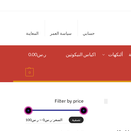
حسابي
سياسة العمر
المعاينة
ة
ألنكهات
اكياس النيكوتين
ر.س
0.00
0
Filter by price
السعر:
ر.س0
—
ر.س100
تصفية