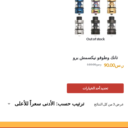
Out of stock
تانك وطوفو نيكسمش برو
ر.س
90.00
ر.س
110.00
تحديد أحد الخيارات
عرض ⁦3⁩ من كل النتائج