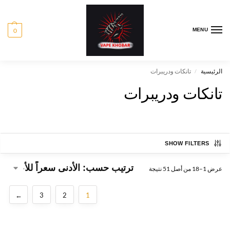
0
MENU
الرئيسية
تانكات ودريبرات
/
تانكات ودريبرات
SHOW FILTERS
عرض 1–18 من أصل 51 نتيجة
←
3
2
1