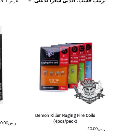
عرض 1–18 من أصل 26 نتيجة
Demon Killer Raging Fire Coils
(4pcs/pack)
ر.س
0.00
ر.س
10.00