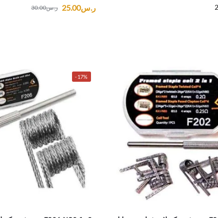
2
ر.س
25.00
ر.س
30.00
-17%