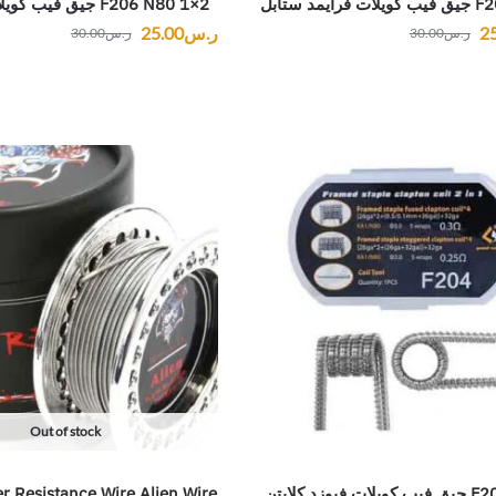
2×1 F206 N80 جيق فيب كويلات الفا بريد
2
ر.س
25.00
ر.س
30.00
ر.س
30.00
Out of stock
r Resistance Wire Alien Wire