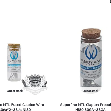
1
Out of stock
Out of stock
e MTL Fused Clapton Wire
Superfine MTL Clapton Prebuil
30ga*2+38ga Ni80
Ni80 30GA+38GA