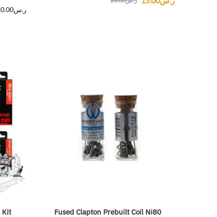
ر.س
15.00
ر.س
20.00
ر.س
0.00
 Kit
Fused Clapton Prebuilt Coil Ni80