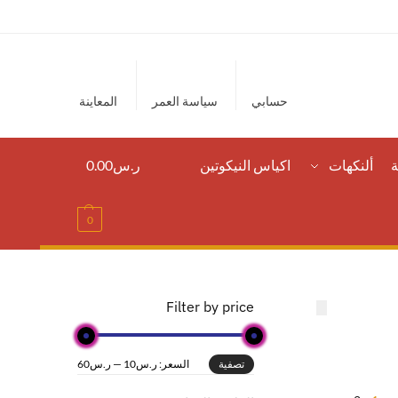
حسابي
سياسة العمر
المعاينة
ة
ألنكهات
اكياس النيكوتين
ر.س
0.00
0
Filter by price
السعر:
ر.س10
—
ر.س60
تصفية