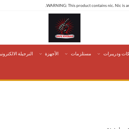
WARNING: This product contains nic. Nic is an
كات ودريبرات
مستلزمات
الأجهزة
النرجيلة الالكتروني