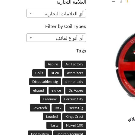
←
2
1
العلامة التجارية
أي ‏العلامات التجارية
Filter by Coil Types
أي ‏أنواع لفائف
Tags
Aspire
Air Factory
Coils
BLVK
Atomizers
Disposable e-cig
dinner lady
eliquid
ejuice
Dr. Vapes
Freemax
Ferrum City
Joyetech
IVG
Heets Cig
Loaded
Kings Crest
Nasty
Naked 100
Pod system
Pod replacement