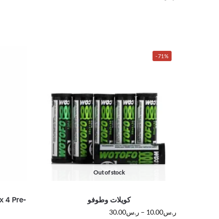
-71%
Out of stock
كويلات وطوفو
 4 Pre-
ر.س
10.00
–
ر.س
30.00