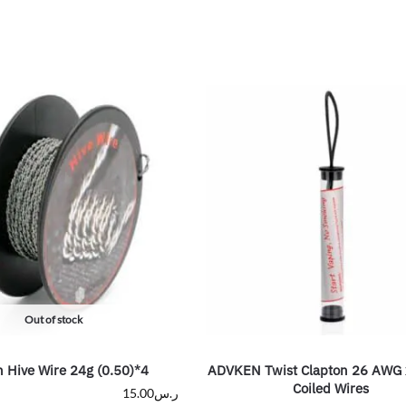
Out of stock
 Hive Wire 24g (0.50)*4
ADVKEN Twist Clapton 26 AWG x
Coiled Wires
ر.س
15.00