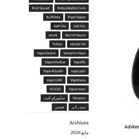
Riot Squad
Rebuildable Coils
Ruthless
Ripe Vapes
Salt Nix
Salt Nic
smok
Secret Sauce
Tokyo
starter kit
Vape Dubai
Vampire Vape
Vape Khobar
Vapefly
Vape Riyadh
vape pen
vape UAE
Vapetasia
VGOD
Vaporesso
Voopoo
ساموراي لايت
سيدر لابز
هيتس
Archives
Advken
مايو 2026