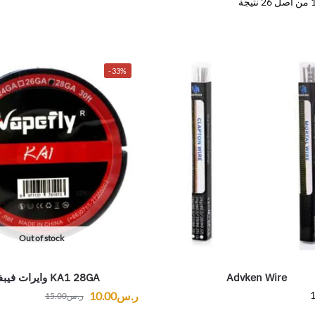
-33%
Out of stock
Advken Wire
KA1 28GA وايرات فيبفلاي
1
ر.س
10.00
ر.س
15.00