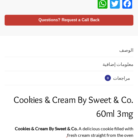
W
T
F
h
w
ac
at
itt
e
Questions? Request a Call Back
s
er
b
A
o
p
o
الوصف
p
k
معلومات إضافية
مراجعات
0
Cookies & Cream By Sweet & Co.
60ml 3mg
Cookies & Cream By Sweet & Co.
A delicious cookie filled with
.
fresh cream straight from the oven