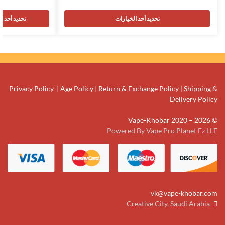
تحديد أحد الخيارات
تحديد أحد ا
Privacy Policy
|
Age Policy
|
Return & Exchange Policy
|
Shipping &
Delivery Policy
© Vape-Khobar 2020 – 2026
Powered By Vape Pro Planet Fz LLE
vk@vape-khobar.com
Creative City, Saudi Arabia