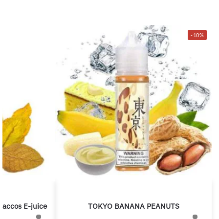
-10%
Baccos E-juice
TOKYO BANANA PEANUTS