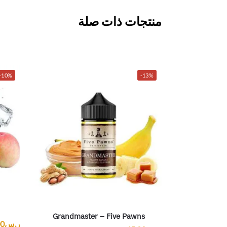
منتجات ذات صلة
-10%
-13%
Grandmaster – Five Pawns
ر.س
00