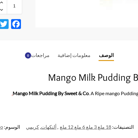
F
ac
e
b
الوصف
معلومات إضافية
مراجعات
0
o
o
Mango Milk Pudding B
k
.
Mango Milk Pudding By Sweet & Co
. A Ripe mango Pudding l
التصنيفات:
18 ملغ 3 ملغ 6 ملغ 12 ملغ
,
ألنكهات
,
كريمي
الوسوم:
o.