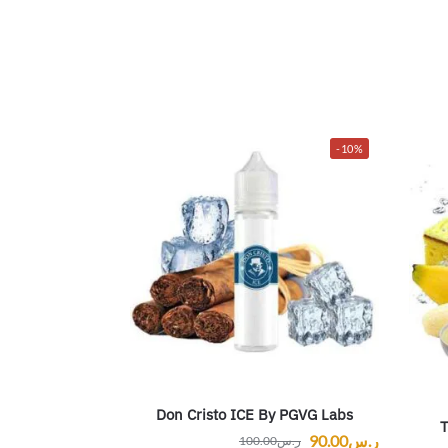
-10%
Don Cristo ICE By PGVG Labs
ر.س
90.00
ر.س
100.00