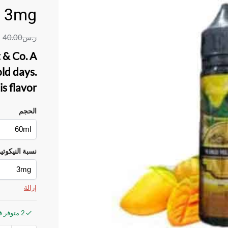
3mg
ر.س
40.00
 & Co
. A
ld days.
is flavor
الحجم
نسبة النيكوتي
إزالة
2 متوفر في المخزون