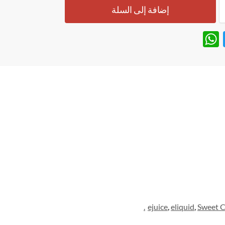
إضافة إلى السلة
W
T
h
w
at
itt
s
er
A
p
p
ejuice
,
eliquid
,
Sweet C