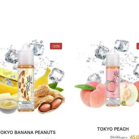
-10%
TOKYO PEACH
TOKYO BANANA PEANUTS
45.
ر.س
50.00