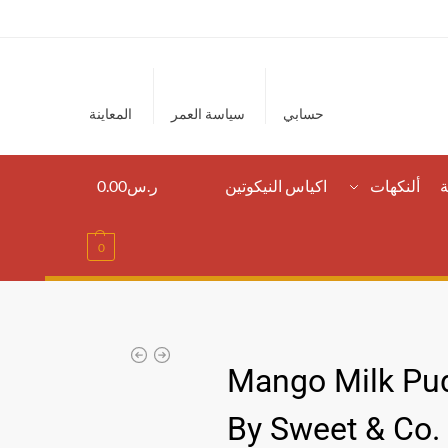
حسابي
سياسة العمر
المعاينة
ة
ألنكهات
اكياس النيكوتين
ر.س
0.00
0
Mango Milk Pu
By Sweet & Co.