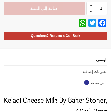
إضافة إلى السلة
W
T
F
h
w
ac
at
itt
e
Questions? Request a Call Back
s
er
b
A
o
p
o
الوصف
p
k
معلومات إضافية
مراجعات
0
Keladi Cheese Milk By Baker Stoner,