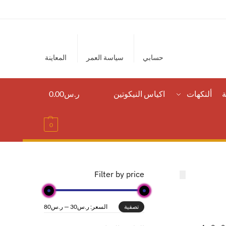
حسابي
سياسة العمر
المعاينة
ة
ألنكهات
اكياس النيكوتين
ر.س
0.00
0
Filter by price
السعر:
ر.س30
—
ر.س80
تصفية