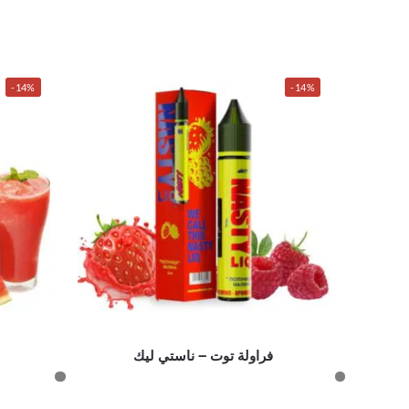
-14%
-14%
فراولة توت – ناستي ليك