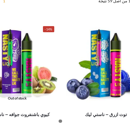
1
-14%
Out of stock
توت ازرق – ناستي ليك
كيوي باشنفروت جوافه – نا