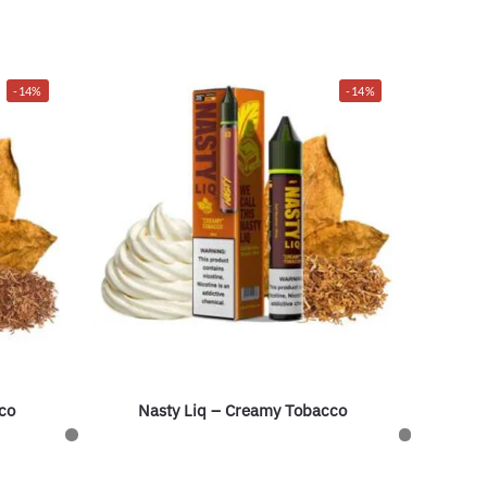
-14%
-14%
co
Nasty Liq – Creamy Tobacco