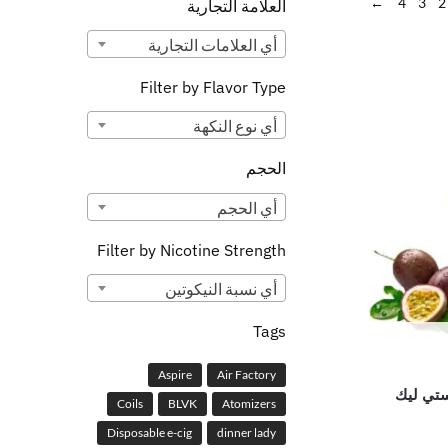
←
4
3
2
العلامة التجارية
أي ‏العلامات التجارية
Filter by Flavor Type
أي ‏نوع النكهة
الحجم
أي ‏الحجم
Filter by Nicotine Strength
أي ‏نسبة النيكوتين
Tags
Aspire
Air Factory
ستي ليك
Coils
BLVK
Atomizers
Disposable e-cig
dinner lady