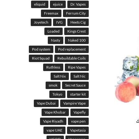
eliquid
ejuice
Dr. Vapes
Freemax
Ferrum City
Joyetech
IVG
Heets Cig
Loaded
Kings Crest
Nasty
Naked 100
Pod system
Pod replacement
Riot Squad
Rebuildable Coils
Ruthless
Ripe Vapes
Salt Nix
Salt Nic
smok
Secret Sauce
Tokyo
starter kit
Vape Dubai
Vampire Vape
Vape Khobar
Vapefly
ك
Vape Riyadh
vape pen
vape UAE
Vapetasia