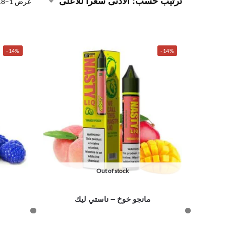
عرض 1–18 من أصل 59 نتيجة
-14%
-14%
Out of stock
مانجو خوخ – ناستي ليك