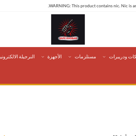
WARNING: This product contains nic. Nic is an
كات ودريبرات
مستلزمات
الأجهزة
النرجيلة الالكتروني