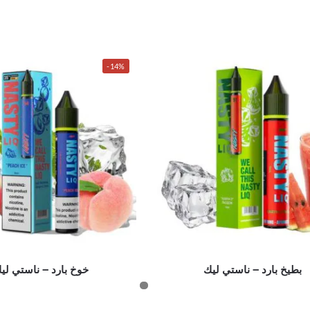
-14%
بطيخ بارد – ناستي ليك
خوخ بارد – ناستي لي