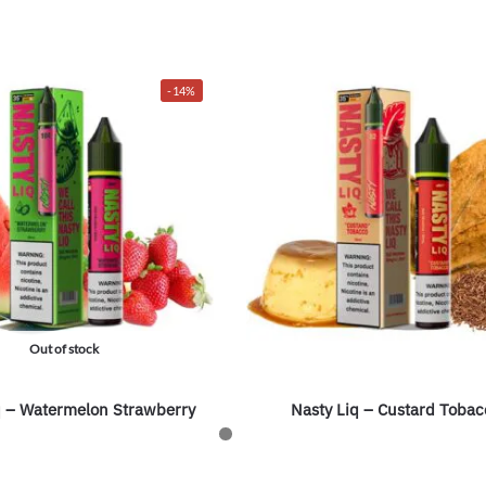
-14%
Out of stock
q – Watermelon Strawberry
Nasty Liq – Custard Tobac