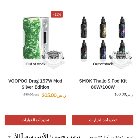
-11%
Out of stock
Out of stock
VOOPOO Drag 157W Mod
SMOK Thallo S Pod Kit
Silver Edition
80W/100W
ر.س
180.00
ر.س
205.00
ر.س
230.00
تحديد أحد الخيارات
تحديد أحد الخيارات
عرض 1–18 من أصل 27 نتيجة