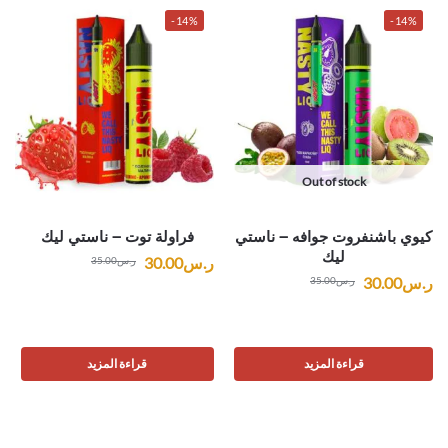
-14%
-14%
Out of stock
كيوي باشنفروت جوافه – ناستي
فراولة توت – ناستي ليك
ليك
ر.س
30.00
ر.س
35.00
ر.س
30.00
ر.س
35.00
قراءة المزيد
قراءة المزيد