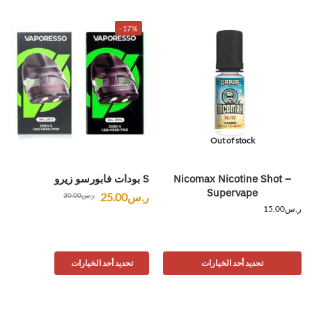
-17%
Out of stock
Nicomax Nicotine Shot –
S بودات فابورسو زيرو
Supervape
ر.س
25.00
ر.س
30.00
ر.س
15.00
تحديد أحد الخيارات
تحديد أحد الخيارات