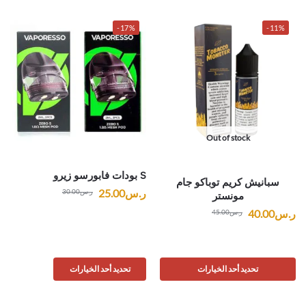
-17%
-11%
Out of stock
S بودات فابورسو زيرو
سبانيش كريم توباكو جام
ر.س
25.00
ر.س
30.00
مونستر
ر.س
40.00
ر.س
45.00
تحديد أحد الخيارات
تحديد أحد الخيارات