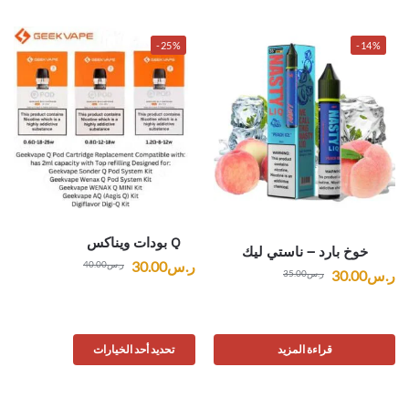
-25%
-14%
Q بودات ويناكس
خوخ بارد – ناستي ليك
ر.س
30.00
ر.س
40.00
ر.س
30.00
ر.س
35.00
قراءة المزيد
تحديد أحد الخيارات