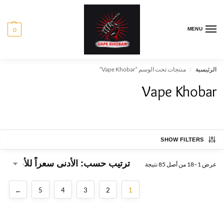
0
MENU
الرئيسية
منتجات تحت الوسم “Vape Khobar”
/
Vape Khobar
SHOW FILTERS
عرض 1–18 من أصل 85 نتيجة
←
5
4
3
2
1