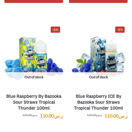
-8%
-8%
Out of stock
Out of stock
Blue Raspberry By Bazooka
Blue Raspberry ICE By
Sour Straws Tropical
Bazooka Sour Straws
Thunder 100ml
Tropical Thunder 100ml
ر.س
110.00
ر.س
110.00
ر.س
120.00
ر.س
120.00