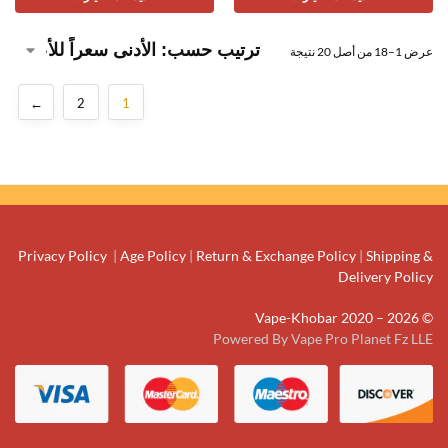
عرض 1–18 من أصل 20 نتيجة
←
2
1
Privacy Policy
|
Age Policy
|
Return & Exchange Policy
|
Shipping &
Delivery Policy
© Vape-Khobar 2020 – 2026
Powered By Vape Pro Planet Fz LLE