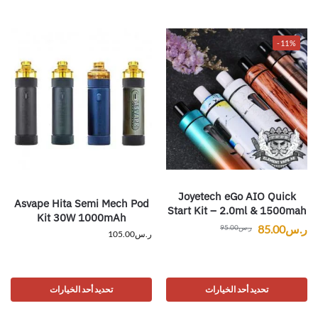
-11%
Joyetech eGo AIO Quick
Asvape Hita Semi Mech Pod
Start Kit – 2.0ml & 1500mah
Kit 30W 1000mAh
ر.س
85.00
ر.س
95.00
ر.س
105.00
تحديد أحد الخيارات
تحديد أحد الخيارات