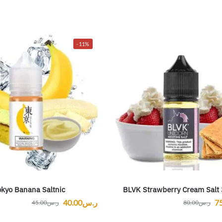
-11%
okyo Banana Saltnic
BLVK Strawberry Cream Salt
7
ر.س
40.00
ر.س
80.00
ر.س
45.00