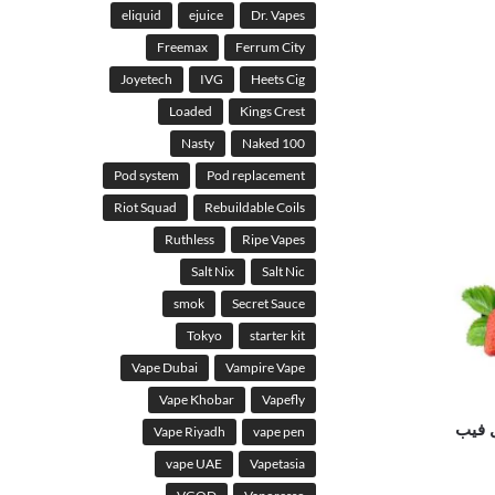
eliquid
ejuice
Dr. Vapes
Freemax
Ferrum City
Joyetech
IVG
Heets Cig
Loaded
Kings Crest
Nasty
Naked 100
Pod system
Pod replacement
Riot Squad
Rebuildable Coils
Ruthless
Ripe Vapes
Salt Nix
Salt Nic
smok
Secret Sauce
Tokyo
starter kit
Vape Dubai
Vampire Vape
Vape Khobar
Vapefly
 فيب
Vape Riyadh
vape pen
vape UAE
Vapetasia