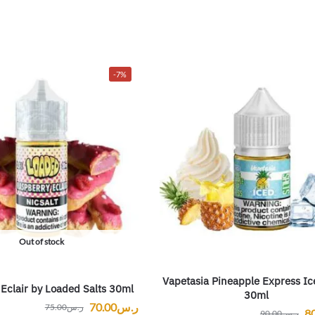
-7%
Out of stock
Vapetasia Pineapple Express Ic
Eclair by Loaded Salts 30ml
30ml
ر.س
70.00
ر.س
75.00
8
ر.س
90.00