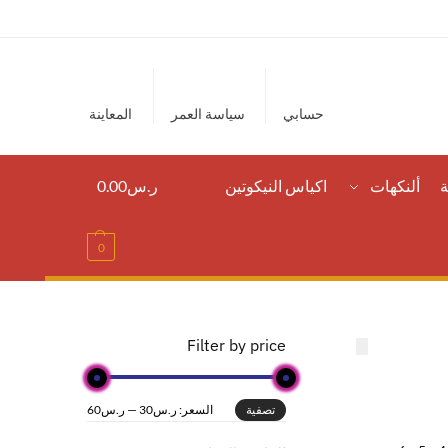
حسابي
سياسة العمر
المعاينة
ة
ألنكهات
اكياس النيكوتين
ر.س
0.00
0
Filter by price
السعر:
ر.س30
—
ر.س60
تصفية