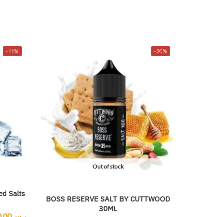
-11%
-20%
Out of stock
ed Salts
BOSS RESERVE SALT BY CUTTWOOD
30ML
ر.س
0.00