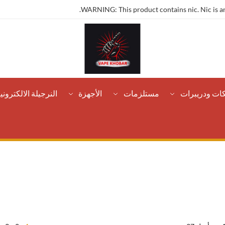
WARNING: This product contains nic. Nic is an
كات ودريبرات
مستلزمات
الأجهزة
النرجيلة الالكتروني