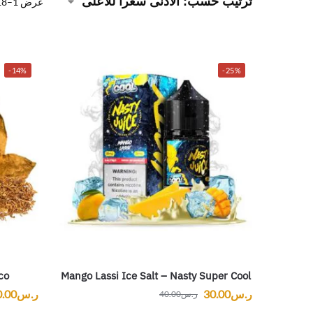
عرض 1–18 من أصل 97 نتيجة
-14%
-25%
co
Mango Lassi Ice Salt – Nasty Super Cool
ر.س
30.00
ر.س
0.00
ر.س
40.00