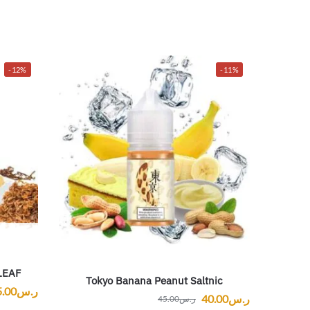
-12%
-11%
LEAF
Tokyo Banana Peanut Saltnic
ر.س
5.00
ر.س
40.00
ر.س
45.00