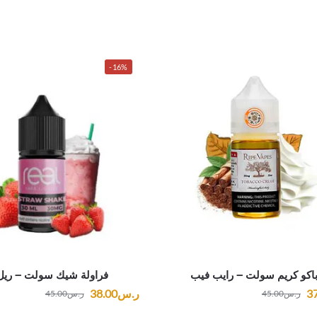
-16%
باكو كريم سولت – رايب فيب
فراولة شيك سولت – ريل
3
ر.س
38.00
ر.س
45.00
ر.س
45.00