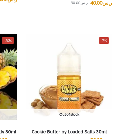
ر.س
40.00
ر.س
50.00
-20%
-7%
Out of stock
ady 30ml
Cookie Butter by Loaded Salts 30ml