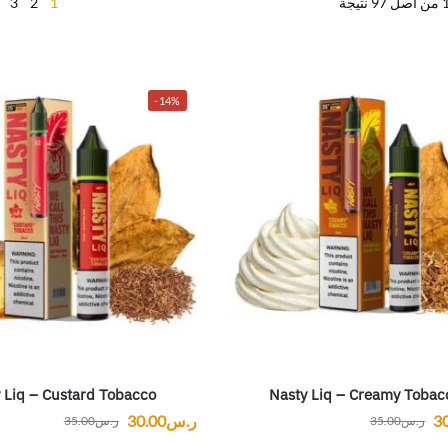
3
2
1
-14%
 Liq – Custard Tobacco
Nasty Liq – Creamy Tobac
3
ر.س
30.00
ر.س
35.00
ر.س
35.00