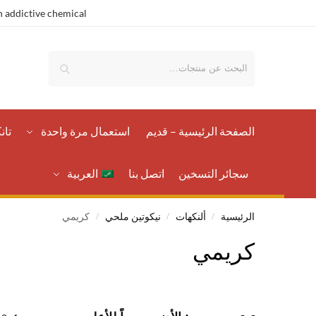
 addictive chemical.
بحث
الصفحة الرئيسية – قدیم
استعمال مرة واحدة
تان
سجائر التسخين
اتصل بنا
العربية
الرئيسية
ألنكهات
نيكوتين ملحي
كريمي
/
/
/
كريمي