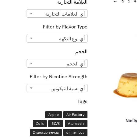
←
6
5
4
العلامة التجارية
أي ‏العلامات التجارية
Filter by Flavor Type
أي ‏نوع النكهة
الحجم
أي ‏الحجم
Filter by Nicotine Strength
أي ‏نسبة النيكوتين
Tags
Aspire
Air Factory
Nasty
Coils
BLVK
Atomizers
Disposable e-cig
dinner lady