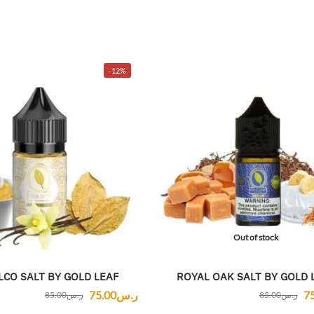
-12%
Out of stock
CO SALT BY GOLD LEAF
ROYAL OAK SALT BY GOLD 
7
ر.س
75.00
ر.س
85.00
ر.س
85.00