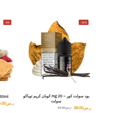
-6%
-16%
بود سولت كور – mg 20 كوبان كريم توباكو
 30ml
سولت
ر.س
5.00
ر.س
38.00
ر.س
45.00