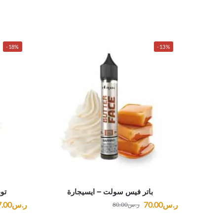
-18%
-13%
باتر فيس سولت – ايسيجارة
تو
ر.س
70.00
ر.س
7.00
ر.س
80.00