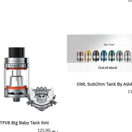
Out of stock
OWL SubOhm Tank By Adv
11
FV8 Big Baby Tank 5ml
ر.س
125.00