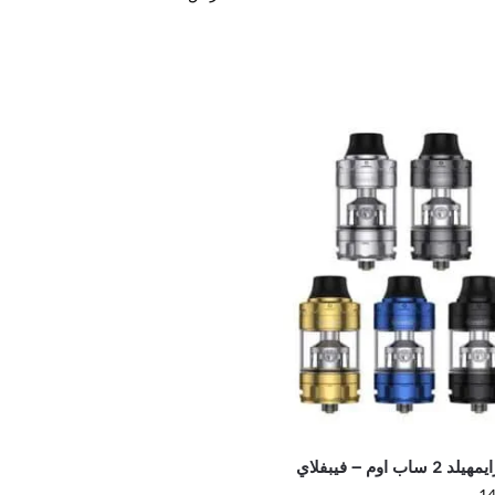
لد 2 ساب اوم – فيبفلاي
14