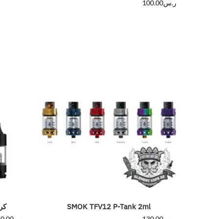
ر.س
100.00
SMOK TFV12 P-Tank 2ml
كرايمهي
ر.س
130.00
ر.س
0.00