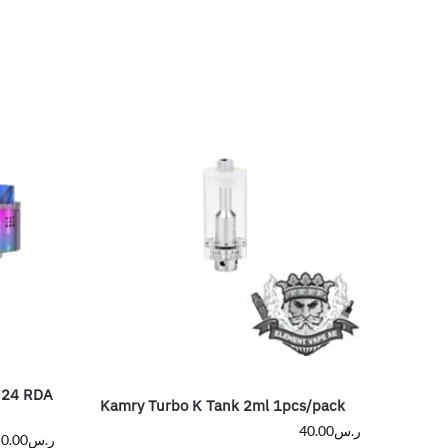
 24 RDA
Kamry Turbo K Tank 2ml 1pcs/pack
ر.س
40.00
ر.س
0.00