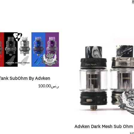
8
Tank SubOhm By Advken
ر.س
100.00
Advken Dark Mesh Sub Ohm
10