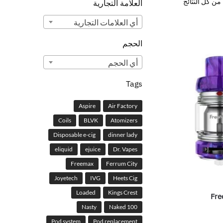
العلامة التجارية
أي ‏العلامات التجارية
الحجم
أي ‏الحجم
Tags
Aspire
Air Factory
Coils
BLVK
Atomizers
Disposable e-cig
dinner lady
eliquid
ejuice
Dr. Vapes
Freemax
Ferrum City
Joyetech
IVG
Heets Cig
Loaded
Kings Crest
Fre
Nasty
Naked 100
Pod system
Pod replacement