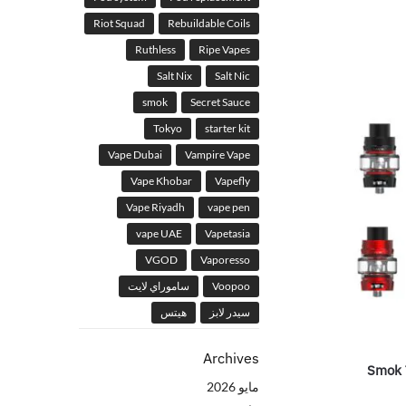
Riot Squad
Rebuildable Coils
Ruthless
Ripe Vapes
Salt Nix
Salt Nic
smok
Secret Sauce
Tokyo
starter kit
Vape Dubai
Vampire Vape
Vape Khobar
Vapefly
Vape Riyadh
vape pen
vape UAE
Vapetasia
VGOD
Vaporesso
Voopoo
ساموراي لايت
سيدر لابز
هيتس
Archives
Smok 
مايو 2026