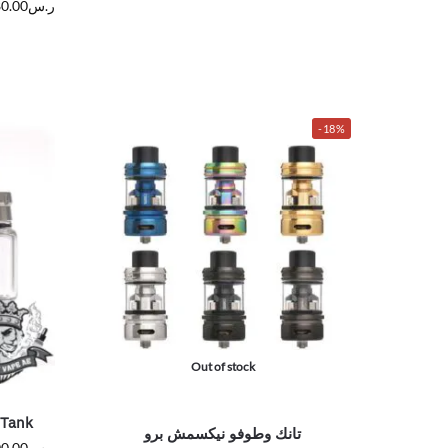
ر.س
0.00
-18%
Out of stock
 Tank
تانك وطوفو نيكسمش برو
ر.س
0.00