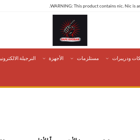
WARNING: This product contains nic. Nic is an
كات ودريبرات
مستلزمات
الأجهزة
النرجيلة الالكتروني