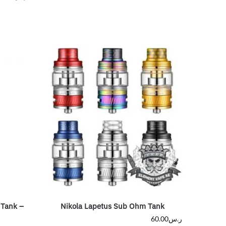
 Tank –
Nikola Lapetus Sub Ohm Tank
ر.س
60.00