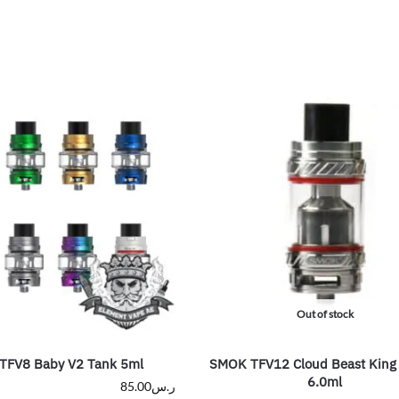
Out of stock
TFV8 Baby V2 Tank 5ml
SMOK TFV12 Cloud Beast King
6.0ml
ر.س
85.00