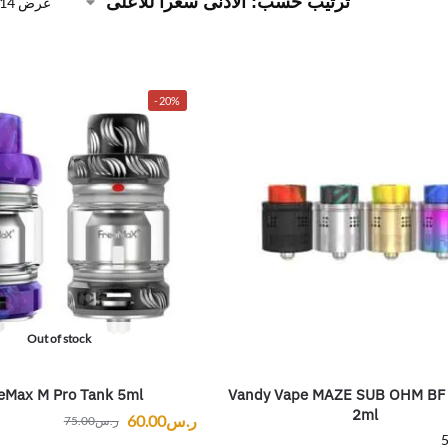
عرض ⁦14⁩ من كل النتائج
-20%
Out of stock
eMax M Pro Tank 5ml
Vandy Vape MAZE SUB OHM BF
2ml
ر.س
60.00
ر.س
75.00
5