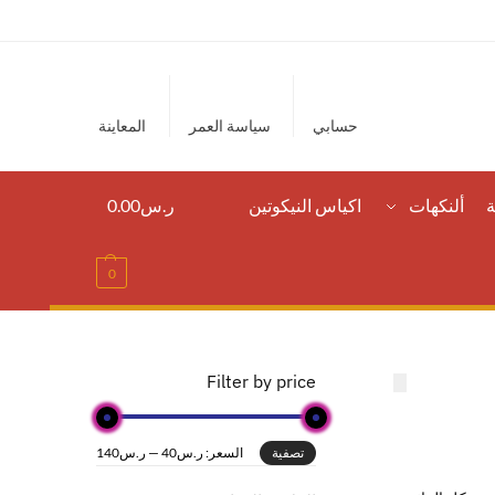
حسابي
سياسة العمر
المعاينة
ة
ألنكهات
اكياس النيكوتين
ر.س
0.00
0
Filter by price
السعر:
ر.س40
—
ر.س140
تصفية