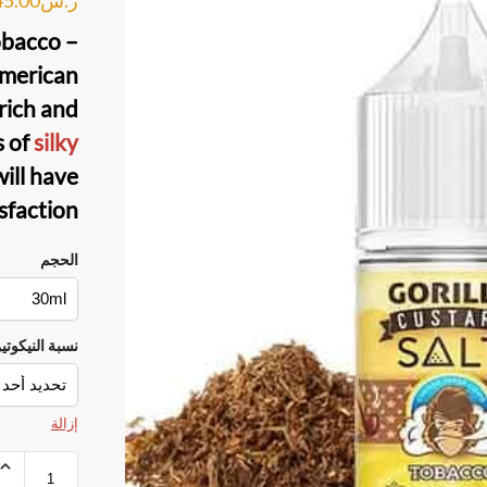
obacco –
merican
 rich and
s of
silky
will have
isfaction
الحجم
نسبة النيكوتي
إزالة