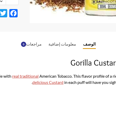
F
ac
e
b
o
الوصف
معلومات إضافية
مراجعات
0
o
Gorilla Custa
k
de with
real traditional
American Tobacco. This flavor profile of a 
delicious Custard
in each puff will have you sigh