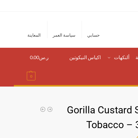
حسابي
سياسة العمر
المعاينة
ة
ألنكهات
اكياس النيكوتين
ر.س
0.00
0
Gorilla Custard 
Tobacco –