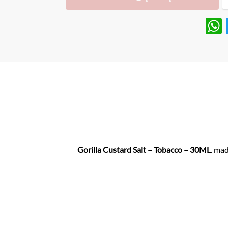
W
T
h
w
at
itt
s
er
A
p
p
Gorilla Custard Salt – Tobacco – 30ML
. ma