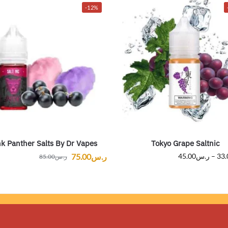
-12%
nk Panther Salts By Dr Vapes
Tokyo Grape Saltnic
33.
–
ر.س
45.00
ر.س
75.00
ر.س
85.00