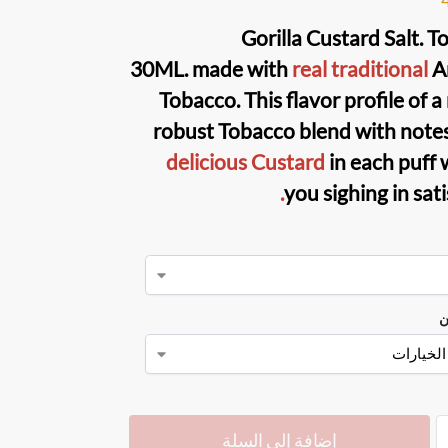
Gorilla Custard Salt. T
30ML
. made with
real traditional
A
Tobacco. This flavor profile of a
robust Tobacco blend with note
delicious Custard
in each puff 
.
you sighing in sat
ن
إضافة إلى السلة