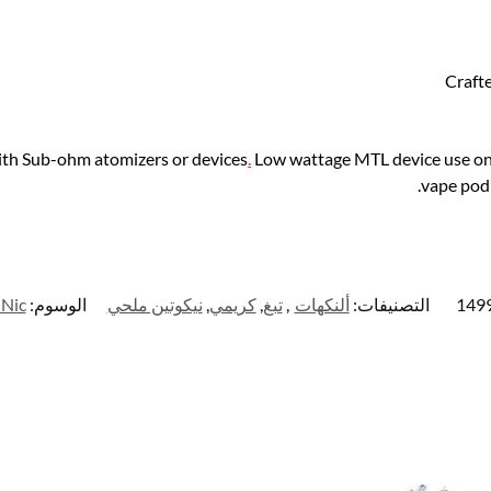
Craft
th Sub-ohm atomizers or devices
.
Low wattage MTL device use onl
vape pod
149
التصنيفات:
ألنكهات
,
تبغ
,
كريمي
,
نيكوتين ملحي
الوسوم:
 Nic