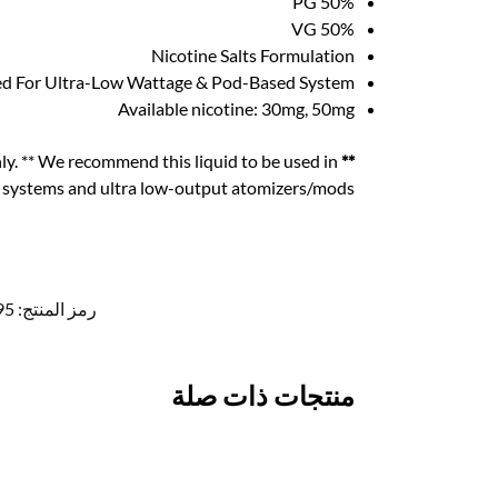
50% PG
50% VG
Nicotine Salts Formulation
ed For Ultra-Low Wattage & Pod-Based System
Available nicotine: 30mg, 50mg
y. ** We recommend this liquid to be used in
** NOT FOR SUB-OHM USE.
 systems and ultra low-output atomizers/mods.
رمز المنتج:
95
منتجات ذات صلة