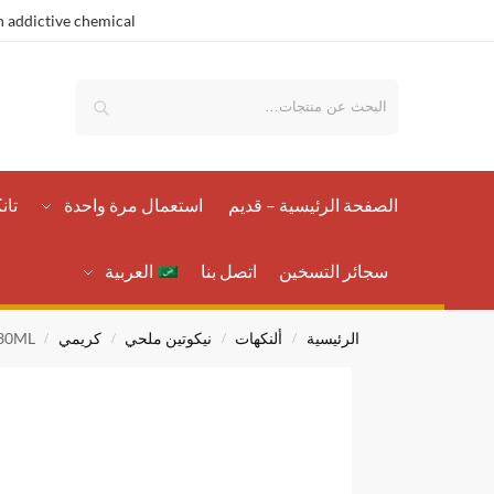
 addictive chemical.
بحث
الصفحة الرئيسية – قدیم
استعمال مرة واحدة
تان
سجائر التسخين
اتصل بنا
العربية
الرئيسية
ألنكهات
نيكوتين ملحي
كريمي
 30ML
/
/
/
/