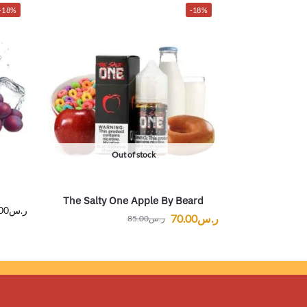
-18%
-18%
Out of stock
The Salty One Apple By Beard
ر.س
00
ر.س
70.00
ر.س
85.00