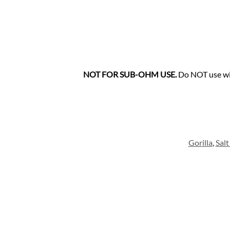
Do NOT use wi
Gorilla
,
Salt