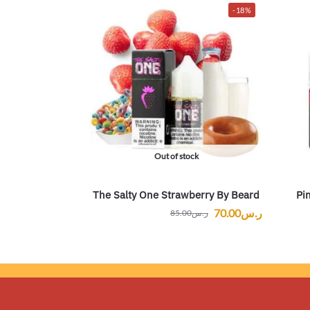
-18%
Out of stock
The Salty One Strawberry By Beard
Pi
ر.س
70.00
ر.س
85.00