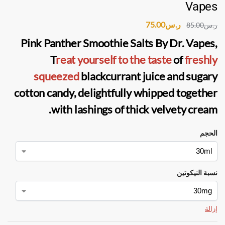
Vapes
ر.س
75.00
ر.س
85.00
-12%
Pink Panther Smoothie Salts By Dr. Vapes
,
T
reat yourself to the taste
of
freshly
squeezed
blackcurrant juice and sugary
cotton candy, delightfully whipped together
with lashings of thick velvety cream.
الحجم
نسبة النيكوتين
إزالة