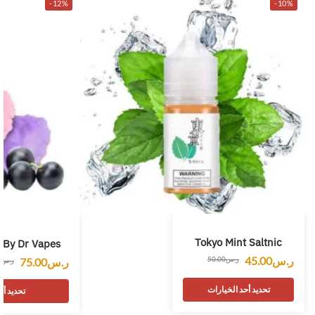
-12%
-10%
Tokyo Mint Saltnic
s By Dr Vapes
ر.س
45.00
ر.س
50.00
ر.س
75.00
ر.س
0
تحديد أحد الخيارات
تحديد أح