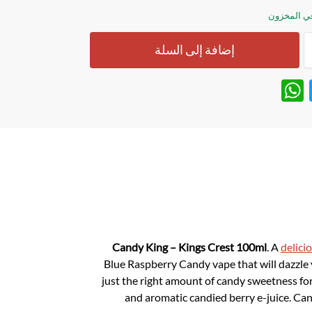
إضافة إلى السلة
W
T
h
w
at
itt
s
er
A
p
p
Candy King – Kings Crest 100ml
. A
delici
Blue Raspberry Candy vape that will dazzle 
just the right amount of candy sweetness for
and aromatic candied berry e-juice. Cand