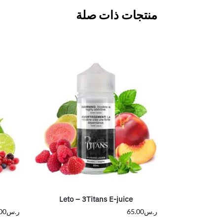
منتجات ذات صلة
Leto – 3Titans E-juice
ر.س
65.00
ر.س
00