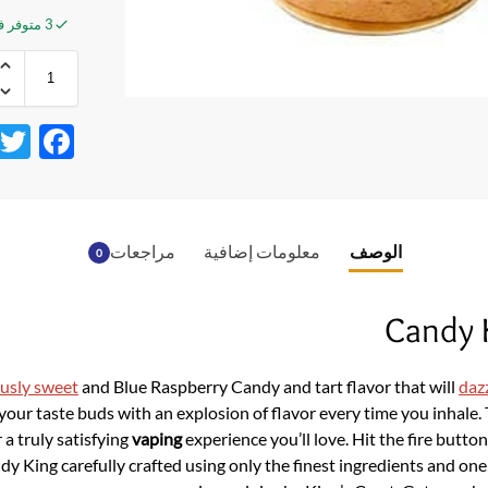
3 متوفر في المخزون
F
ac
e
b
الوصف
معلومات إضافية
مراجعات
0
o
o
Candy 
k
ously sweet
and Blue Raspberry Candy and tart flavor that will
daz
your taste buds with an explosion of flavor every time you inhal
 a truly satisfying
vaping
experience you’ll love. Hit the fire butto
y King carefully crafted using only the finest ingredients and one 