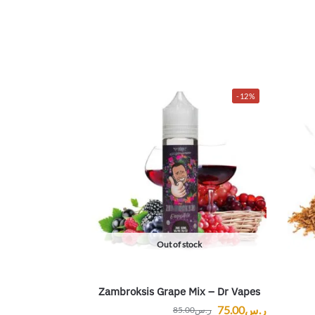
-12%
Out of stock
Zambroksis Grape Mix – Dr Vapes
ر.س
75.00
ر.س
85.00