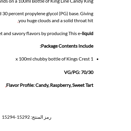
ands on a 100ml Bottle of King Line Candy King.
d 30 percent propylene glycol (PG) base. Giving
.
you huge clouds and a solid throat hit
t and savory flavors by producing This e
-liquid
Package Contents Include:
1 x 100ml chubby bottle of Kings Crest
VG/PG: 70/30
.
Flavor Profile: Candy, Raspberry, Sweet Tart
رمز المنتج:
15292-15294