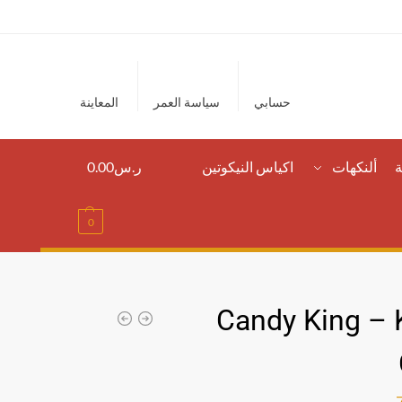
حسابي
سياسة العمر
المعاينة
ة
ألنكهات
اكياس النيكوتين
ر.س
0.00
0
Candy King – 