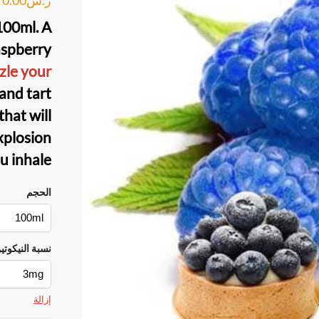
 100ml
. A
spberry
zle your
 and tart
hat will
xplosion
u inhale.
الحجم
نسبة النيكوتي
إزالة