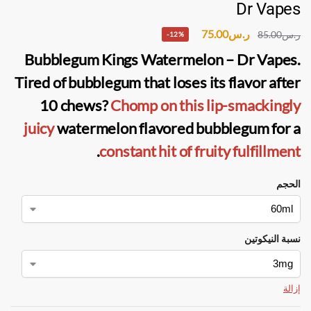
Dr Vapes
75.00
ر.س
85.00
ر.س
-12%
Bubblegum Kings Watermelon – Dr Vapes
.
Tired of bubblegum that loses its flavor after
10 chews?
Chomp on this lip-smackingly
juicy
watermelon flavored bubblegum for a
.
constant hit of fruity fulfillment
الحجم
نسبة النيكوتين
إزالة