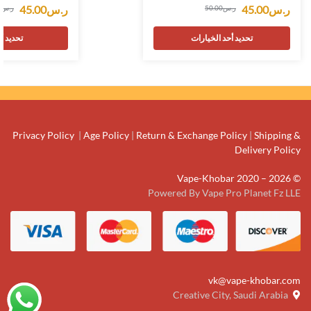
45.00
ر.س
45.00
ر.س
0
ر.س
50.00
ر.س
لخيارات
تحديد أحد الخيارات
Privacy Policy
|
Age Policy
|
Return & Exchange Policy
|
Shipping &
Delivery Policy
© Vape-Khobar 2020 – 2026
Powered By Vape Pro Planet Fz LLE
vk@vape-khobar.com
Creative City, Saudi Arabia