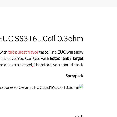
 EUC SS316L Coil 0.3ohm
 with
the purest flavor
taste. The
EUC
will allow
tal sleeve
.
You Can Use with
Estoc Tank / Target
d an extra sleeve)
.
Therefore, you should stock
5pcs/pack