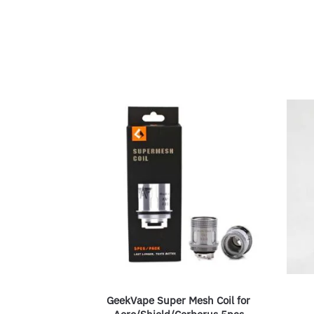
GeekVape Super Mesh Coil for