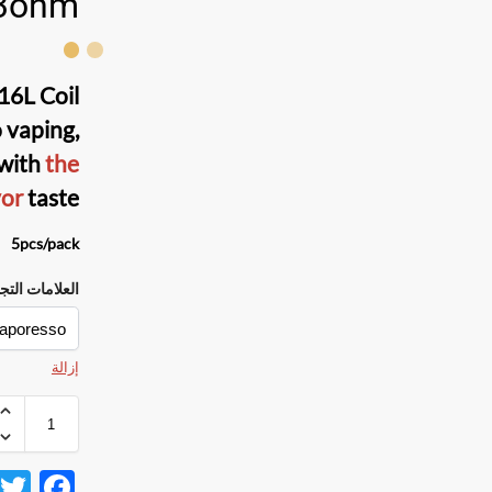
3ohm
16L Coil
 vaping,
 with
the
vor
taste.
5pcs/pack
العلامات التج
إزالة
F