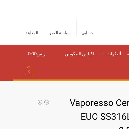
حسابي
سياسة العمر
المعاينة
ة
ألنكهات
اكياس النيكوتين
ر.س
0.00
0
Vaporesso Ce
EUC SS316L