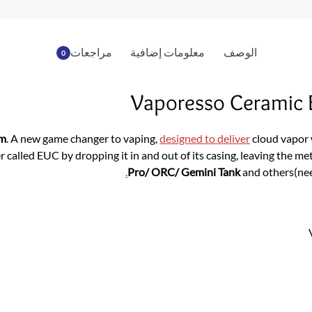
الوصف
معلومات إضافية
مراجعات
0
Vaporesso Ceramic
hm
. A new game changer to vaping,
designed to deliver
cloud vapor
 called EUC by dropping it in and out of its casing, leaving the me
.
Pro/ ORC/ Gemini Tank
and others(nee