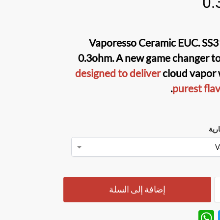
0.
Vaporesso Ceramic EUC. SS3
0.3ohm
. A new game changer to
designed to deliver
cloud vapor
purest fla
ارية
إضافة إلى السلة
W
T