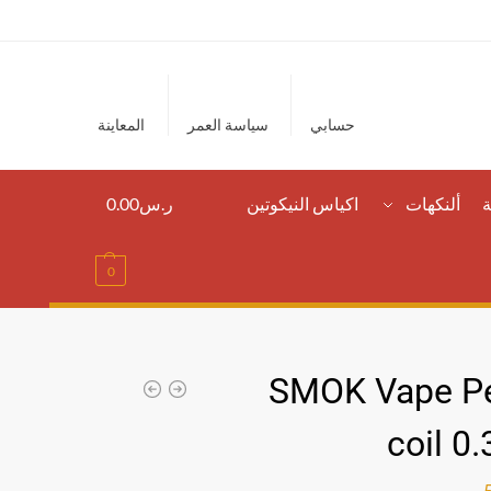
حسابي
سياسة العمر
المعاينة
ة
ألنكهات
اكياس النيكوتين
ر.س
0.00
0
SMOK Vape P
coil 0