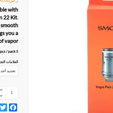
ble with
 22 Kit
.
a smooth
ngs you a
of
vapor
5 pcs / pack.
العلامات التج
F