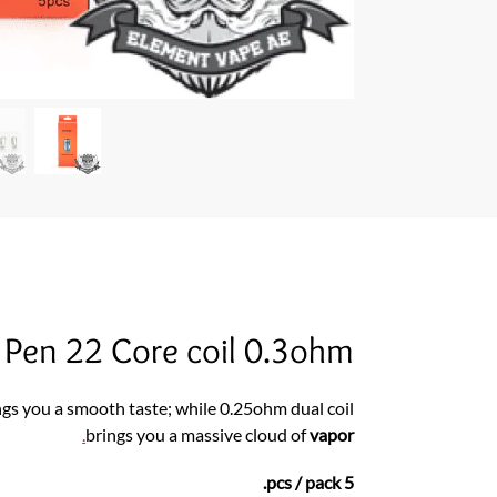
Pen 22 Core coil 0.3ohm
ngs you a smooth taste; while 0.25ohm dual coil
.
brings you a massive cloud of
vapor
5 pcs / pack.