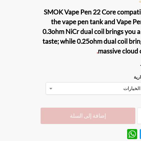
SMOK Vape Pen 22 Core
compati
the
vape pen tank
and
Vape Pen
0.3ohm NiCr dual coil brings you 
taste; while 0.25ohm dual coil bri
.
massive cloud 
ارية
إضافة إلى السلة
W
T