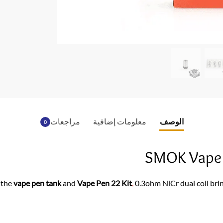
ac
e
b
o
o
k
الوصف
معلومات إضافية
مراجعات
0
SMOK Vape 
 the
vape pen tank
and
Vape Pen 22 Kit
.
0.3ohm NiCr dual coil bri