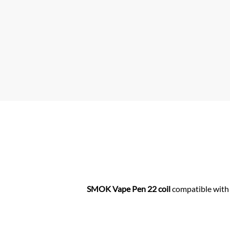
h
w
at
itt
s
er
A
p
p
SMOK Vape Pen 22 coil
compatible with