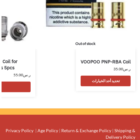
Out of stock
Coil for
VOOPOO PNP-RBA Coil
us 5pcs
ر.س
35.00
ر.س
55.00
تحديد أحد الخيارات
Privacy Policy
|
Age Policy
|
Return & Exchange Policy
|
Shipping &
Delivery Policy