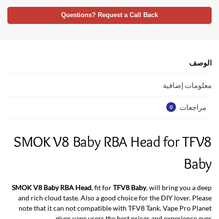
h
w
ac
at
itt
e
Questions? Request a Call Back
s
er
b
A
o
p
o
الوصف
p
k
معلومات إضافية
مراجعات
0
SMOK V8 Baby RBA Head for TFV8
Baby
SMOK V8 Baby RBA Head
, fit for
TFV8 Baby
, will bring you a deep
and rich cloud taste. Also a good choice for the DIY lover. Please
note that it can not compatible with TFV8 Tank. Vape Pro Planet
.
gives vape users the best prices and experience ever