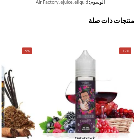
الوسوم:
eliquid
,
ejuice
,
Air Factory
منتجات ذات صلة
-9%
-12%
Out of stock