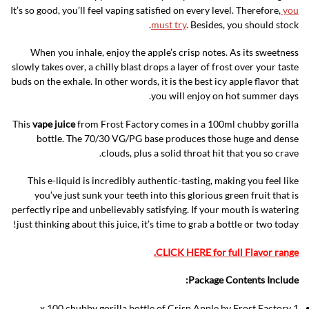
It’s so good, you’ll feel vaping satisfied on every level. Therefore,
you
must try
. Besides, you should stock.
When you inhale, enjoy the apple’s crisp notes. As its sweetness
slowly takes over, a chilly blast drops a layer of frost over your taste
buds on the exhale. In other words, it is the best icy apple flavor that
you will enjoy on hot summer days.
This
vape juice
from Frost Factory comes in a 100ml chubby gorilla
bottle. The 70/30 VG/PG base produces those huge and dense
clouds, plus a solid throat hit that you so crave.
This e-liquid is incredibly authentic-tasting, making you feel like
you’ve just sunk your teeth into this glorious green fruit that is
perfectly ripe and unbelievably satisfying. If your mouth is watering
just thinking about this juice, it’s time to grab a bottle or two today!
CLICK HERE for full Flavor range.
Package Contents Include:
1 x 100 chubby gorilla bottle of Crisp Apple by Frost Factory